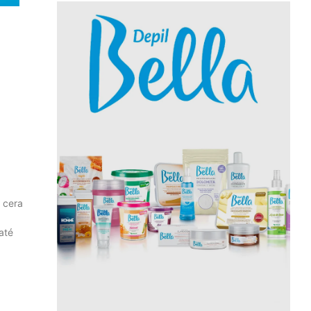
 cera
até