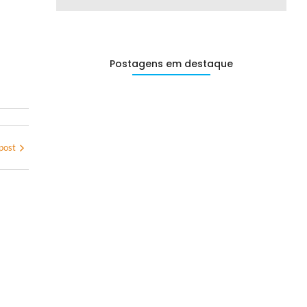
Postagens em destaque
post
Depilação nas Copas do Mundo:…
29/06/2026