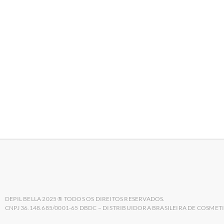
DICAS DEPIL BELLA
,
PARA A DEPILADORA
Cuidados Especiais para a Pele no Outono: Mant
DEPIL BELLA 2025 ® TODOS OS DIREITOS RESERVADOS.
CNPJ 36.148.685/0001-65 DBDC – DISTRIBUIDORA BRASILEIRA DE COSMET