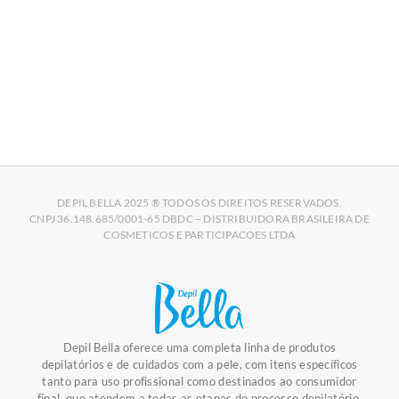
04/03/2026
DEPIL BELLA 2025 ® TODOS OS DIREITOS RESERVADOS.
CNPJ 36.148.685/0001-65 DBDC – DISTRIBUIDORA BRASILEIRA DE
COSMETICOS E PARTICIPACOES LTDA
Depil Bella oferece uma completa linha de produtos
depilatórios e de cuidados com a pele, com itens específicos
tanto para uso profissional como destinados ao consumidor
final, que atendem a todas as etapas do processo depilatório.