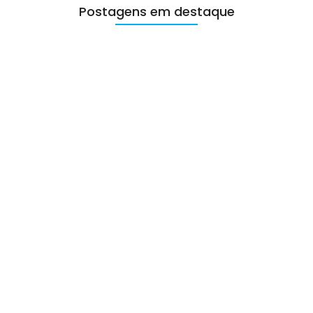
Postagens em destaque
Depilação nas Copas do Mundo:…
29/06/2026