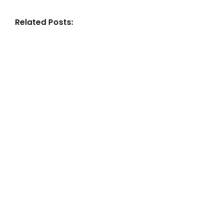
Related Posts:
NOTÍCIAS DEPIL BELLA
Depilação nas Copas do
Mundo: O Que Acontecia nos
Salões Enquanto o Brasil
Conquistava o Mundo