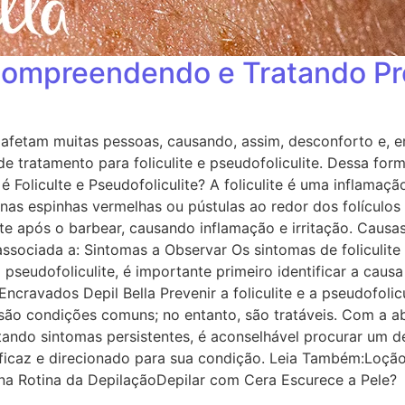
e: Compreendendo e Tratando 
ue afetam muitas pessoas, causando, assim, desconforto e, 
de tratamento para foliculite e pseudofoliculite. Dessa fo
é Foliculte e Pseudofoliculite? A foliculite é uma inflamaç
as espinhas vermelhas ou pústulas ao redor dos folículos c
 após o barbear, causando inflamação e irritação. Causas
 associada a: Sintomas a Observar Os sintomas de foliculit
 a pseudofoliculite, é importante primeiro identificar a ca
cravados Depil Bella Prevenir a foliculite e a pseudofolicu
te são condições comuns; no entanto, são tratáveis. Com a a
entando sintomas persistentes, é aconselhável procurar um 
icaz e direcionado para sua condição. Leia Também:Loção 
na Rotina da DepilaçãoDepilar com Cera Escurece a Pele?