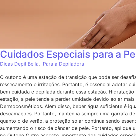
Cuidados Especiais para a P
Dicas Depil Bella
,
Para a Depiladora
O outono é uma estação de transição que pode ser desafia
ressecamento e irritações. Portanto, é essencial adotar c
bem cuidada e depilada durante essa estação. Hidratação 
estação, a pele tende a perder umidade devido ao ar mais
Dermocosméticos. Além disso, beber água suficiente é igu
descamações. Portanto, mantenha sempre uma garrafa de á
quanto o de verão, a proteção solar continua sendo essen
aumentando o risco de câncer de pele. Portanto, aplique
no Outono Outro aspecto importante dos cuidados especiais