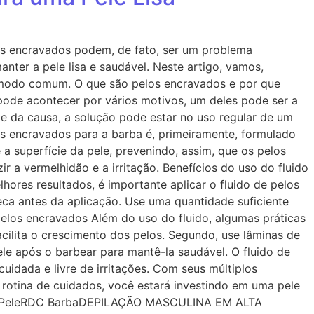
los encravados podem, de fato, ser um problema
nter a pele lisa e saudável. Neste artigo, vamos,
ncômodo comum. O que são pelos encravados e por que
 pode acontecer por vários motivos, um deles pode ser a
te da causa, a solução pode estar no uso regular de um
os encravados para a barba é, primeiramente, formulado
 a superfície da pele, prevenindo, assim, que os pelos
r a vermelhidão e a irritação. Benefícios do uso do fluido
ores resultados, é importante aplicar o fluido de pelos
eca antes da aplicação. Use uma quantidade suficiente
pelos encravados Além do uso do fluido, algumas práticas
acilita o crescimento dos pelos. Segundo, use lâminas de
ele após o barbear para mantê-la saudável. O fluido de
dada e livre de irritações. Com seus múltiplos
 rotina de cuidados, você estará investindo em uma pele
s de PeleRDC BarbaDEPILAÇÃO MASCULINA EM ALTA