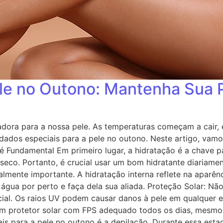
ele no Outono: Mantenha Sua 
dora para a nossa pele. As temperaturas começam a cair, e
uidados especiais para a pele no outono. Neste artigo, vam
é Fundamental Em primeiro lugar, a hidratação é a chave p
 seco. Portanto, é crucial usar um bom hidratante diariam
almente importante. A hidratação interna reflete na aparê
gua por perto e faça dela sua aliada. Proteção Solar: Nã
cial. Os raios UV podem causar danos à pele em qualquer 
 um protetor solar com FPS adequado todos os dias, mesm
 para a pele no outono é a depilação. Durante essa estaçã