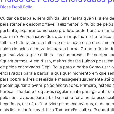
Dicas Depil Bella
Cuidar da barba é, sem dúvida, uma tarefa que vai além d
persistente e desconfortável. Felizmente, o fluido de pelo
portanto, explorar como esse produto pode transformar su
ocorrem? Pelos encravados ocorrem quando o fio cresce de
falta de hidratação e a falta de esfoliação ou o crescime
fluido de pelos encravados para a barba. Como o fluido d
para suavizar a pele e liberar os fios presos. Ele contém,
fiquem presos. Além disso, muitos desses fluidos possuem p
de pelos encravados Depil Bella para a barba Como usar o 
encravados para a barba a qualquer momento em que sentir 
para cobrir a área desejada e massageie suavemente até qu
podem ajudar a evitar pelos encravados. Primeiro, esfolie 
barbear afiadas e troque-as regularmente para garantir um 
pelos encravados para a barba é uma ferramenta essencial
benefícios, ele não só previne pelos encravados, mas tam
mais lisa e confortável. Leia Também:Foliculte e Pseu