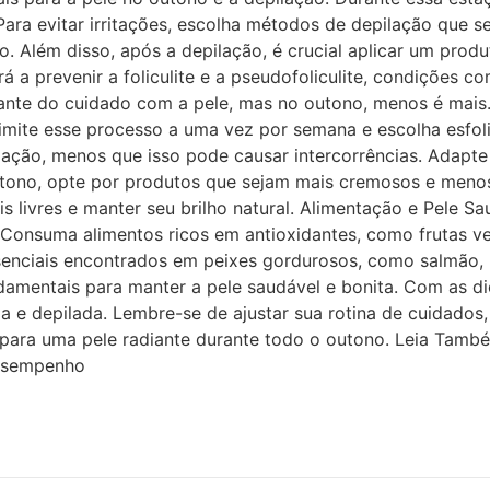
ra evitar irritações, escolha métodos de depilação que s
Além disso, após a depilação, é crucial aplicar um produt
á a prevenir a foliculite e a pseudofoliculite, condições
ante do cuidado com a pele, mas no outono, menos é mais. 
limite esse processo a uma vez por semana e escolha esfol
ilação, menos que isso pode causar intercorrências. Adap
ono, opte por produtos que sejam mais cremosos e menos a
is livres e manter seu brilho natural. Alimentação e Pele 
Consuma alimentos ricos em antioxidantes, como frutas ve
essenciais encontrados em peixes gordurosos, como salmão,
damentais para manter a pele saudável e bonita. Com as di
e depilada. Lembre-se de ajustar sua rotina de cuidados, 
 para uma pele radiante durante todo o outono. Leia Tamb
Desempenho