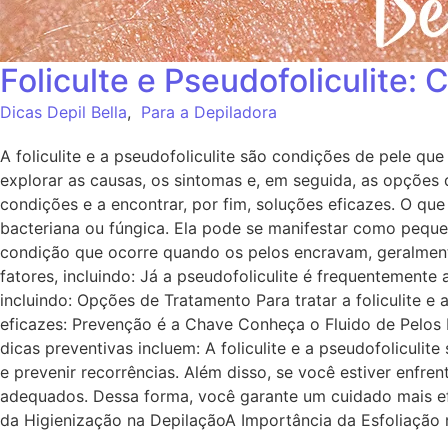
Foliculte e Pseudofoliculit
Dicas Depil Bella
,
Para a Depiladora
A foliculite e a pseudofoliculite são condições de pele q
explorar as causas, os sintomas e, em seguida, as opções 
condições e a encontrar, por fim, soluções eficazes. O que 
bacteriana ou fúngica. Ela pode se manifestar como pequen
condição que ocorre quando os pelos encravam, geralmente
fatores, incluindo: Já a pseudofoliculite é frequentemente
incluindo: Opções de Tratamento Para tratar a foliculite e
eficazes: Prevenção é a Chave Conheça o Fluido de Pelos En
dicas preventivas incluem: A foliculite e a pseudofoliculi
e prevenir recorrências. Além disso, se você estiver enfr
adequados. Dessa forma, você garante um cuidado mais ef
da Higienização na DepilaçãoA Importância da Esfoliação 