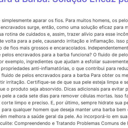
e simplesmente aparar os fios. Para muitos homens, os pe
s encravados surge, então, como uma solução eficaz para ma
a rotina de cuidados e, assim, trazer alívio para esse i
 volta para a pele, causando irritação e inflamação. Isso
nto de fios mais grossos e encaracolados. Independentemen
e pelos encravados para a barba funciona? O fluido de pel
 por exemplo, ingredientes que ajudam a esfoliar suavemente
ropriedades anti-inflamatórias, o que contribui para reduzi
fluido de pelos encravados para a barba Para obter os melh
irritação. Certifique-se de que sua pele esteja limpa e s
e o produto seja absorvido. Dicas adicionais para evitar 
a pele a cada sete dias para remover células mortas. Isso f
corte limpo e preciso. E, por último, sempre hidrate sua p
 para qualquer homem que deseja manter uma barba bem cui
bém melhora a saúde geral da pele. Ao incorporá-lo em sua
dofoliculite: Compreendendo e Tratando Problemas Comun